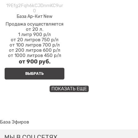
19Efg2Fqh6kCJDnmKC9ur
0
База Ар-Кит New
Продажа осуществляется
от 20 л.
1 литр 900 р/л
от 20 литров 750 р/л
от 100 литров 700 р/л
от 200 литров 600 р/л
от 1000 литров 450 р/л
от
900
 руб.
ВЫБРАТЬ
ПОКАЗАТЬ ЕЩЕ
База Эфиров
МЫ В СОЦ СЕТЯХ