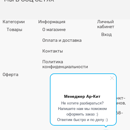
Категории
Информация
Личный
кабинет
Товары
О магазине
Вход
Оплата и доставка
Контакты
Политика
конфиденциальности
Оферта
ООО «ЕвроОптТорг»
ИНН 7805771111
ОГРН 120780135290
Менеджер Ар-Кит
Юр. Адрес: 198215 г. Санкт-
Не хотите разбираться?
Петербург, пр-т Ветеранов,
Напишите нам мы поможем
д.55, лит.А, пом.21-н
Телефон: +7 (499) 325-68-
оформить заказ :)
67
Ответим быстро и по делу :)