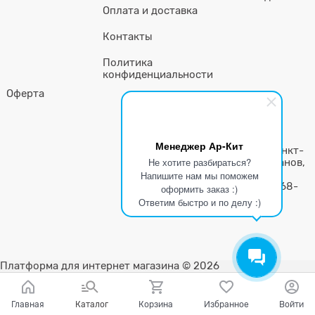
Оплата и доставка
Контакты
Политика
конфиденциальности
Оферта
ООО «ЕвроОптТорг»
ИНН 7805771111
ОГРН 120780135290
Менеджер Ар-Кит
Юр. Адрес: 198215 г. Санкт-
Не хотите разбираться?
Петербург, пр-т Ветеранов,
Напишите нам мы поможем
д.55, лит.А, пом.21-н
Телефон: +7 (499) 325-68-
оформить заказ :)
67
Ответим быстро и по делу :)
Платформа для интернет магазина
© 2026
Главная
Каталог
Корзина
Избранное
Войти